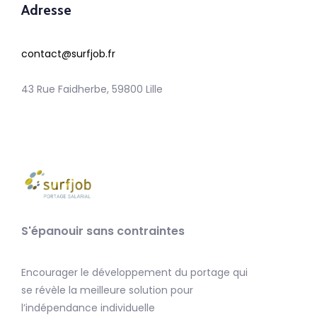
Adresse
contact@surfjob.fr
43 Rue Faidherbe, 59800 Lille
S'épanouir sans contraintes
Encourager le développement du portage qui
se révèle la meilleure solution pour
l’indépendance individuelle